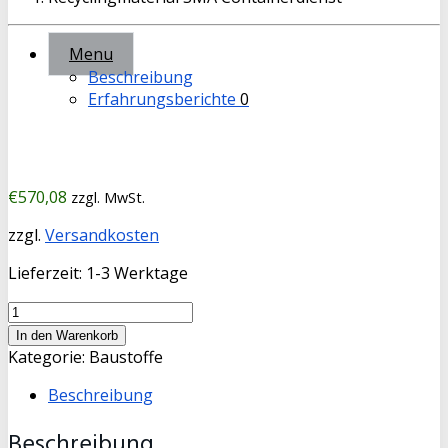
Menu
Beschreibung
Erfahrungsberichte
0
€
570,08
zzgl. MwSt.
zzgl.
Versandkosten
Lieferzeit:
1-3 Werktage
Mineralgemisch
0-
In den Warenkorb
32mm
Kategorie:
Baustoffe
(Betonrecycling)
Beschreibung
11
cbm
Beschreibung
Menge