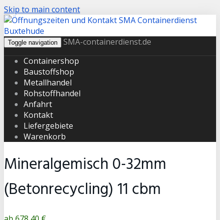
Skip to main content
SMA-containerdienst.de
Toggle navigation
Containershop
Baustoffshop
Metallhandel
Rohstoffhandel
Anfahrt
Kontakt
Liefergebiete
Warenkorb
Mineralgemisch 0-32mm
(Betonrecycling) 11 cbm
678,40 €