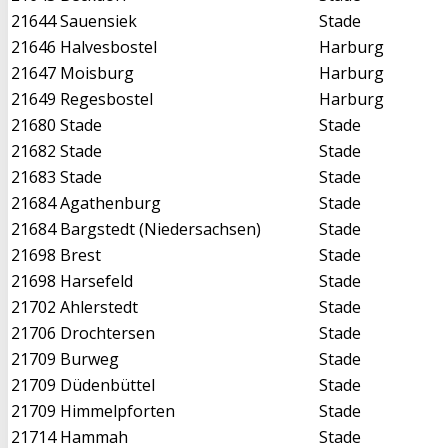
21644
Sauensiek
Stade
21646
Halvesbostel
Harburg
21647
Moisburg
Harburg
21649
Regesbostel
Harburg
21680
Stade
Stade
21682
Stade
Stade
21683
Stade
Stade
21684
Agathenburg
Stade
21684
Bargstedt (Niedersachsen)
Stade
21698
Brest
Stade
21698
Harsefeld
Stade
21702
Ahlerstedt
Stade
21706
Drochtersen
Stade
21709
Burweg
Stade
21709
Düdenbüttel
Stade
21709
Himmelpforten
Stade
21714
Hammah
Stade