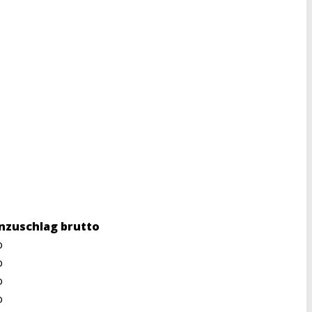
nzuschlag brutto
o
o
o
o