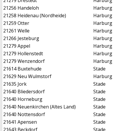
21279
Drestedt
Harburg
21256
Handeloh
Harburg
21258
Heidenau (Nordheide)
Harburg
21259
Otter
Harburg
21261
Welle
Harburg
21266
Jesteburg
Harburg
21279
Appel
Harburg
21279
Hollenstedt
Harburg
21279
Wenzendorf
Harburg
21614
Buxtehude
Stade
21629
Neu Wulmstorf
Harburg
21635
Jork
Stade
21640
Bliedersdorf
Stade
21640
Horneburg
Stade
21640
Neuenkirchen (Altes Land)
Stade
21640
Nottensdorf
Stade
21641
Apensen
Stade
21643
Beckdorf
Stade