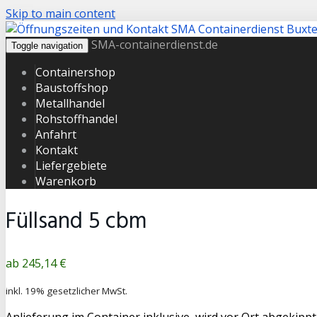
Skip to main content
SMA-containerdienst.de
Toggle navigation
Containershop
Baustoffshop
Metallhandel
Rohstoffhandel
Anfahrt
Kontakt
Liefergebiete
Warenkorb
Füllsand 5 cbm
Produktpreis
245,14 €
inkl. 19% gesetzlicher MwSt.
Anlieferung im Container inklusive, wird vor Ort abgekippt.