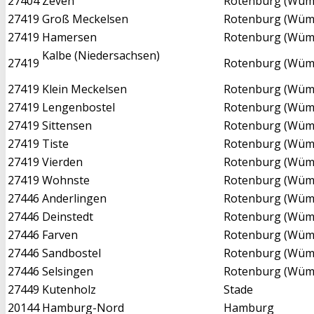
27404
Zeven
Rotenburg (Wü
27419
Groß Meckelsen
Rotenburg (Wü
27419
Hamersen
Rotenburg (Wü
Kalbe (Niedersachsen)
27419
Rotenburg (Wü
27419
Klein Meckelsen
Rotenburg (Wü
27419
Lengenbostel
Rotenburg (Wü
27419
Sittensen
Rotenburg (Wü
27419
Tiste
Rotenburg (Wü
27419
Vierden
Rotenburg (Wü
27419
Wohnste
Rotenburg (Wü
27446
Anderlingen
Rotenburg (Wü
27446
Deinstedt
Rotenburg (Wü
27446
Farven
Rotenburg (Wü
27446
Sandbostel
Rotenburg (Wü
27446
Selsingen
Rotenburg (Wü
27449
Kutenholz
Stade
20144
Hamburg-Nord
Hamburg