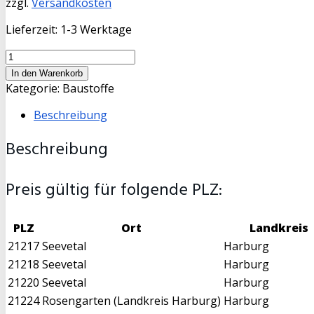
zzgl.
Versandkosten
Lieferzeit:
1-3 Werktage
Füllsand
5
In den Warenkorb
cbm
Kategorie:
Baustoffe
Menge
Beschreibung
Beschreibung
Preis gültig für folgende PLZ:
PLZ
Ort
Landkreis
21217
Seevetal
Harburg
21218
Seevetal
Harburg
21220
Seevetal
Harburg
21224
Rosengarten (Landkreis Harburg)
Harburg