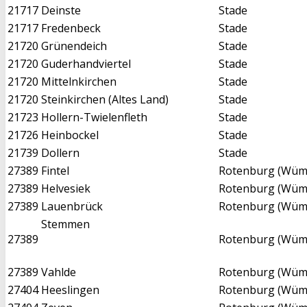
21717
Deinste
Stade
21717
Fredenbeck
Stade
21720
Grünendeich
Stade
21720
Guderhandviertel
Stade
21720
Mittelnkirchen
Stade
21720
Steinkirchen (Altes Land)
Stade
21723
Hollern-Twielenfleth
Stade
21726
Heinbockel
Stade
21739
Dollern
Stade
27389
Fintel
Rotenburg (Wü
27389
Helvesiek
Rotenburg (Wü
27389
Lauenbrück
Rotenburg (Wü
Stemmen
27389
Rotenburg (Wü
27389
Vahlde
Rotenburg (Wü
27404
Heeslingen
Rotenburg (Wü