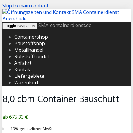
Skip to main content
SMA-containerdienst.de
Toggle navigation
Containershop
Baustoffshop
Metallhandel
Rohstoffhandel
Anfahrt
Kontakt
Liefergebiete
Warenkorb
8,0 cbm Container Bauschutt
Produktpreis
675,33 €
inkl. 19% gesetzlicher MwSt.