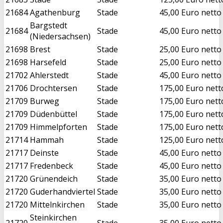
21684
Agathenburg
Stade
45,00 Euro netto
Bargstedt
21684
Stade
45,00 Euro netto
(Niedersachsen)
21698
Brest
Stade
25,00 Euro netto
21698
Harsefeld
Stade
25,00 Euro netto
21702
Ahlerstedt
Stade
45,00 Euro netto
21706
Drochtersen
Stade
175,00 Euro nett
21709
Burweg
Stade
175,00 Euro nett
21709
Düdenbüttel
Stade
175,00 Euro nett
21709
Himmelpforten
Stade
175,00 Euro nett
21714
Hammah
Stade
125,00 Euro nett
21717
Deinste
Stade
45,00 Euro netto
21717
Fredenbeck
Stade
45,00 Euro netto
21720
Grünendeich
Stade
35,00 Euro netto
21720
Guderhandviertel
Stade
35,00 Euro netto
21720
Mittelnkirchen
Stade
35,00 Euro netto
Steinkirchen
21720
Stade
35,00 Euro netto