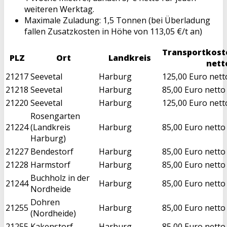
weiteren Werktag.
Maximale Zuladung: 1,5 Tonnen (bei Überladung
fallen Zusatzkosten in Höhe von 113,05 €/t an)
Transportkost
PLZ
Ort
Landkreis
nett
21217
Seevetal
Harburg
125,00 Euro nett
21218
Seevetal
Harburg
85,00 Euro netto
21220
Seevetal
Harburg
125,00 Euro nett
Rosengarten
21224
(Landkreis
Harburg
85,00 Euro netto
Harburg)
21227
Bendestorf
Harburg
85,00 Euro netto
21228
Harmstorf
Harburg
85,00 Euro netto
Buchholz in der
21244
Harburg
85,00 Euro netto
Nordheide
Dohren
21255
Harburg
85,00 Euro netto
(Nordheide)
21255
Kakenstorf
Harburg
85,00 Euro netto