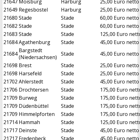
21647
Moisburg
Harburg
25,00 Euro netto
21649
Regesbostel
Harburg
25,00 Euro netto
21680
Stade
Stade
60,00 Euro netto
21682
Stade
Stade
60,00 Euro netto
21683
Stade
Stade
125,00 Euro nett
21684
Agathenburg
Stade
45,00 Euro netto
Bargstedt
21684
Stade
45,00 Euro netto
(Niedersachsen)
21698
Brest
Stade
25,00 Euro netto
21698
Harsefeld
Stade
25,00 Euro netto
21702
Ahlerstedt
Stade
45,00 Euro netto
21706
Drochtersen
Stade
175,00 Euro nett
21709
Burweg
Stade
175,00 Euro nett
21709
Düdenbüttel
Stade
175,00 Euro nett
21709
Himmelpforten
Stade
175,00 Euro nett
21714
Hammah
Stade
125,00 Euro nett
21717
Deinste
Stade
45,00 Euro netto
21717
Fredenbeck
Stade
45,00 Euro netto