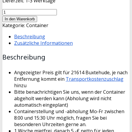
Lieferzeit:
1-3 Werktage
10
cbm
In den Warenkorb
Container
Kategorie:
Container
Holz
Beschreibung
Menge
Zusätzliche Informationen
Beschreibung
Angezeigter Preis gilt für 21614 Buxtehude, je nach
Entfernung kommt ein
Transportkostenzuschlag
hinzu
Bitte benachrichtigen Sie uns, wenn der Container
abgeholt werden kann (Abholung wird nicht
automatisch eingeplant)
Containerstellung und -abholung Mo-Fr zwischen
8:00 und 15:30 Uhr möglich, fragen Sie bei
besonderen Uhrzeiten gerne an.
1 Woche mietfrei, danach 5,-€ netto für jeden