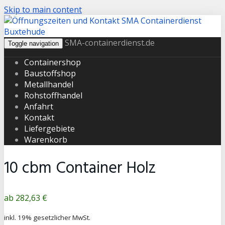
Skip to main content
SMA-containerdienst.de
Toggle navigation
Containershop
Baustoffshop
Metallhandel
Rohstoffhandel
Anfahrt
Kontakt
Liefergebiete
Warenkorb
10 cbm Container Holz
Produktpreis
282,63 €
inkl. 19% gesetzlicher MwSt.