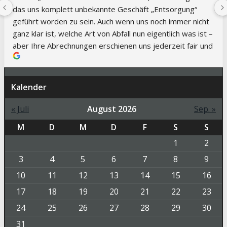
das uns komplett unbekannte Geschäft „Entsorgung“ 
geführt worden zu sein. Auch wenn uns noch immer nicht 
ganz klar ist, welche Art von Abfall nun eigentlich was ist – 
aber Ihre Abrechnungen erschienen uns jederzeit fair und 
nachvollziehbar. Auch der telefonische Kontakt mit Ihnen 
war immer klasse – immer einen kompetenten 
Ansprechpartner und schnelle Abstimmungen
Kalender
« Juli
August 2026
Sep. »
M
D
M
D
F
S
S
1
2
3
4
5
6
7
8
9
10
11
12
13
14
15
16
17
18
19
20
21
22
23
24
25
26
27
28
29
30
31