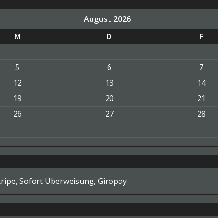
August 2026
M
D
F
5
6
7
12
13
14
19
20
21
26
27
28
tripe, Sofort Überweisung, Giropay