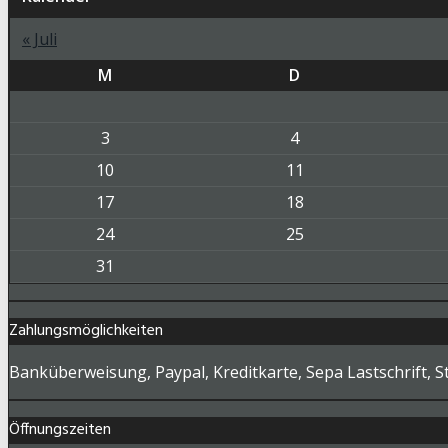
« Juli
M
D
3
4
10
11
17
18
24
25
31
Zahlungsmöglichkeiten
Banküberweisung, Paypal, Kreditkarte, Sepa Lastschrift, S
Öffnungszeiten