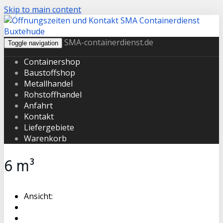
Skip to main content
SMA-containerdienst.de
Toggle navigation
Containershop
Baustoffshop
Metallhandel
Rohstoffhandel
Anfahrt
Kontakt
Liefergebiete
Warenkorb
6 m³
Ansicht: