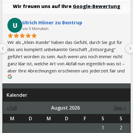
Wir freuen uns auf Ihre
Google-Bewertung
Ulrich Höner zu Bentrup
U
vor 5 Monaten
Wir als „Klein-Kunde“ haben das Gefühl, durch Sie gut für 
das uns komplett unbekannte Geschäft „Entsorgung“ 
geführt worden zu sein. Auch wenn uns noch immer nicht 
ganz klar ist, welche Art von Abfall nun eigentlich was ist – 
aber Ihre Abrechnungen erschienen uns jederzeit fair und 
nachvollziehbar. Auch der telefonische Kontakt mit Ihnen 
war immer klasse – immer einen kompetenten 
Ansprechpartner und schnelle Abstimmungen
Kalender
« Juli
August 2026
Sep. »
M
D
M
D
F
S
S
1
2