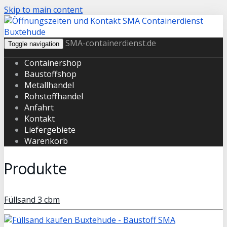
Skip to main content
SMA-containerdienst.de
Toggle navigation
Containershop
Baustoffshop
Metallhandel
Rohstoffhandel
Anfahrt
Kontakt
Liefergebiete
Warenkorb
Produkte
Füllsand 3 cbm