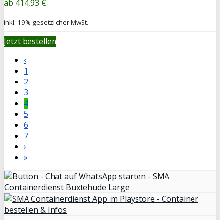
414,93 €
inkl. 19% gesetzlicher MwSt.
Jetzt bestellen
‹
1
2
3
4
5
6
7
›
»