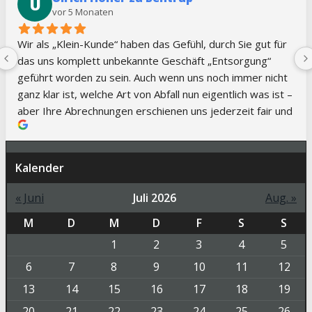
U
vor 5 Monaten
Wir als „Klein-Kunde“ haben das Gefühl, durch Sie gut für 
das uns komplett unbekannte Geschäft „Entsorgung“ 
geführt worden zu sein. Auch wenn uns noch immer nicht 
ganz klar ist, welche Art von Abfall nun eigentlich was ist – 
aber Ihre Abrechnungen erschienen uns jederzeit fair und 
nachvollziehbar. Auch der telefonische Kontakt mit Ihnen 
war immer klasse – immer einen kompetenten 
Ansprechpartner und schnelle Abstimmungen
Kalender
« Juni
Juli 2026
Aug. »
M
D
M
D
F
S
S
1
2
3
4
5
6
7
8
9
10
11
12
13
14
15
16
17
18
19
20
21
22
23
24
25
26