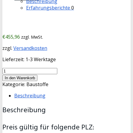
Beschreibung
Erfahrungsberichte
0
€
455,96
zzgl. MwSt.
zzgl.
Versandkosten
Lieferzeit:
1-3 Werktage
Mutterboden
gesiebt
In den Warenkorb
8
Kategorie:
Baustoffe
cbm
Beschreibung
Menge
Beschreibung
Preis gültig für folgende PLZ: