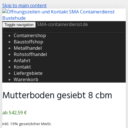
Skip to main content
SMA-containerdienst.de
Toggle navigation
Containershop
Baustoffshop
Metallhandel
Rohstoffhandel
Anfahrt
Kontakt
Liefergebiete
Warenkorb
Mutterboden gesiebt 8 cbm
Produktpreis
542,59 €
inkl. 19% gesetzlicher MwSt.