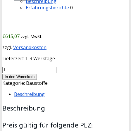
Beschreibung
Erfahrungsberichte
0
€
615,07
zzgl. MwSt.
zzgl.
Versandkosten
Lieferzeit:
1-3 Werktage
Mutterboden
gesiebt
In den Warenkorb
11
Kategorie:
Baustoffe
cbm
Beschreibung
Menge
Beschreibung
Preis gültig für folgende PLZ: