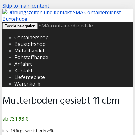
Skip to main content
SMA-containerdienst.de
Toggle navigation
Containershop
Baustoffshop
Metallhandel
Rohstoffhandel
Anfahrt
Kontakt
Liefergebiete
Warenkorb
Mutterboden gesiebt 11 cbm
Produktpreis
731,93 €
inkl. 19% gesetzlicher MwSt.