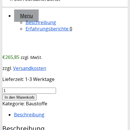
Menu
Beschreibung
Erfahrungsberichte
0
€
265,85
zzgl. MwSt.
zzgl.
Versandkosten
Lieferzeit:
1-3 Werktage
Mineralgemisch
0-
In den Warenkorb
32mm
Kategorie:
Baustoffe
(Recyclinggemisch)
Beschreibung
6
cbm
Beschreibung
Menge