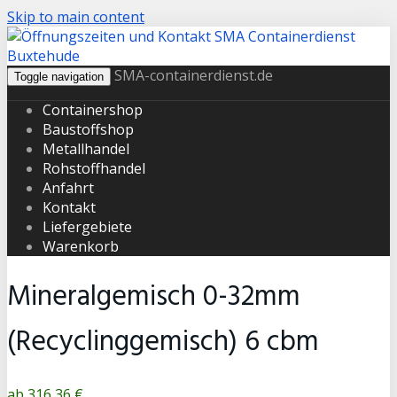
Skip to main content
SMA-containerdienst.de
Toggle navigation
Containershop
Baustoffshop
Metallhandel
Rohstoffhandel
Anfahrt
Kontakt
Liefergebiete
Warenkorb
Mineralgemisch 0-32mm
(Recyclinggemisch) 6 cbm
316,36 €