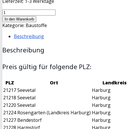
Lieferzeit:
1-3 Werktage
Mineralgemisch
0-
In den Warenkorb
32mm
Kategorie:
Baustoffe
(Recyclinggemisch)
Beschreibung
2
cbm
Beschreibung
Menge
Preis gültig für folgende PLZ:
PLZ
Ort
Landkreis
21217
Seevetal
Harburg
21218
Seevetal
Harburg
21220
Seevetal
Harburg
21224
Rosengarten (Landkreis Harburg)
Harburg
21227
Bendestorf
Harburg
21228
Harmstorf
Harburg