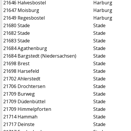
21646
Halvesbostel
Harburg
21647
Moisburg
Harburg
21649
Regesbostel
Harburg
21680
Stade
Stade
21682
Stade
Stade
21683
Stade
Stade
21684
Agathenburg
Stade
21684
Bargstedt (Niedersachsen)
Stade
21698
Brest
Stade
21698
Harsefeld
Stade
21702
Ahlerstedt
Stade
21706
Drochtersen
Stade
21709
Burweg
Stade
21709
Düdenbüttel
Stade
21709
Himmelpforten
Stade
21714
Hammah
Stade
21717
Deinste
Stade