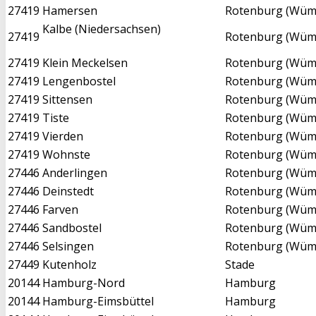
27419
Hamersen
Rotenburg (Wü
Kalbe (Niedersachsen)
27419
Rotenburg (Wü
27419
Klein Meckelsen
Rotenburg (Wü
27419
Lengenbostel
Rotenburg (Wü
27419
Sittensen
Rotenburg (Wü
27419
Tiste
Rotenburg (Wü
27419
Vierden
Rotenburg (Wü
27419
Wohnste
Rotenburg (Wü
27446
Anderlingen
Rotenburg (Wü
27446
Deinstedt
Rotenburg (Wü
27446
Farven
Rotenburg (Wü
27446
Sandbostel
Rotenburg (Wü
27446
Selsingen
Rotenburg (Wü
27449
Kutenholz
Stade
20144
Hamburg-Nord
Hamburg
20144
Hamburg-Eimsbüttel
Hamburg