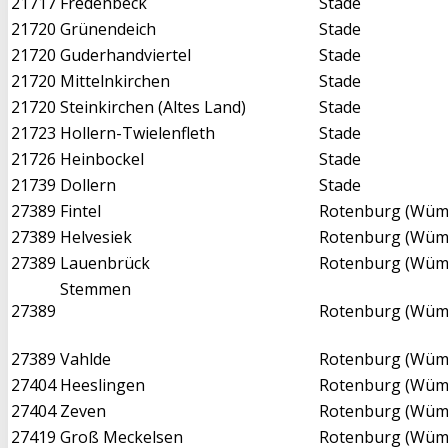
21717
Fredenbeck
Stade
21720
Grünendeich
Stade
21720
Guderhandviertel
Stade
21720
Mittelnkirchen
Stade
21720
Steinkirchen (Altes Land)
Stade
21723
Hollern-Twielenfleth
Stade
21726
Heinbockel
Stade
21739
Dollern
Stade
27389
Fintel
Rotenburg (Wü
27389
Helvesiek
Rotenburg (Wü
27389
Lauenbrück
Rotenburg (Wü
Stemmen
27389
Rotenburg (Wü
27389
Vahlde
Rotenburg (Wü
27404
Heeslingen
Rotenburg (Wü
27404
Zeven
Rotenburg (Wü
27419
Groß Meckelsen
Rotenburg (Wü