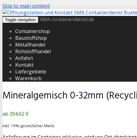
Skip to main content
SMA-containerdienst.de
Toggle navigation
Containershop
Baustoffshop
Metallhandel
Rohstoffhandel
Anfahrt
Kontakt
Liefergebiete
Warenkorb
Mineralgemisch 0-32mm (Recycl
Produktpreis
204,62 €
inkl. 19% gesetzlicher MwSt.
Anlieferung im Container inklusive, wird vor Ort abgekippt.