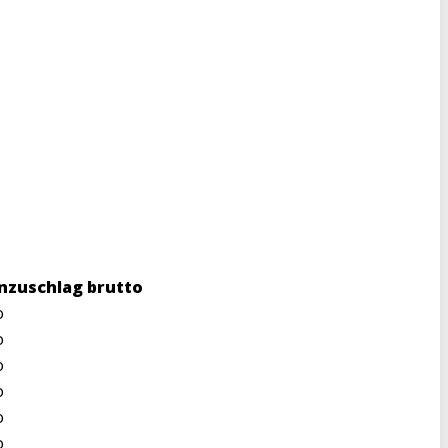
nzuschlag brutto
o
o
o
o
o
o