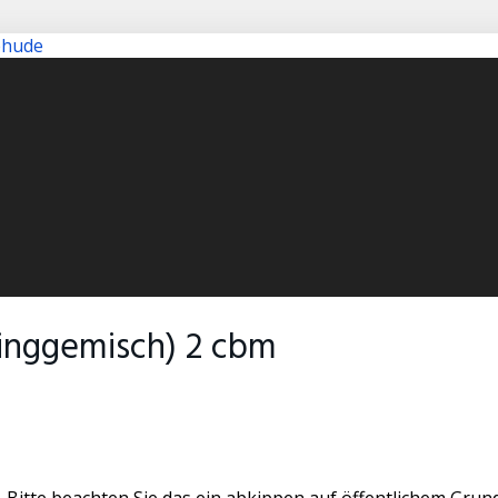
inggemisch) 2 cbm
 Bitte beachten Sie das ein abkippen auf öffentlichem Grund 