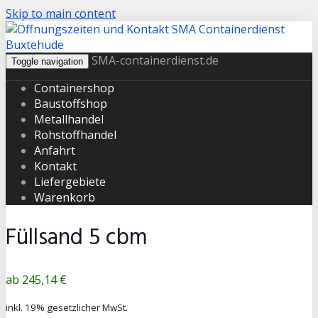
Skip to main content
SMA-containerdienst.de
Toggle navigation
Containershop
Baustoffshop
Metallhandel
Rohstoffhandel
Anfahrt
Kontakt
Liefergebiete
Warenkorb
Füllsand 5 cbm
Produktpreis
245,14 €
inkl. 19% gesetzlicher MwSt.