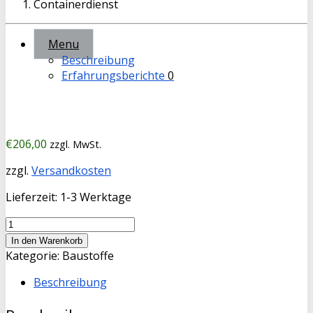
Menu
Beschreibung
Erfahrungsberichte
0
€
206,00
zzgl. MwSt.
zzgl.
Versandkosten
Lieferzeit:
1-3 Werktage
Füllsand
5
In den Warenkorb
cbm
Kategorie:
Baustoffe
Menge
Beschreibung