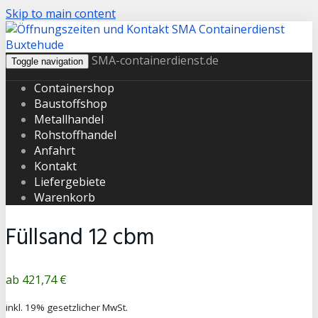
Skip to main content
SMA-containerdienst.de
Toggle navigation
Containershop
Baustoffshop
Metallhandel
Rohstoffhandel
Anfahrt
Kontakt
Liefergebiete
Warenkorb
Füllsand 12 cbm
Produktpreis
421,74 €
inkl. 19% gesetzlicher MwSt.