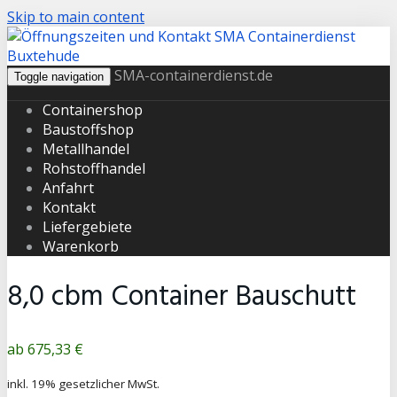
Skip to main content
SMA-containerdienst.de
Toggle navigation
Containershop
Baustoffshop
Metallhandel
Rohstoffhandel
Anfahrt
Kontakt
Liefergebiete
Warenkorb
8,0 cbm Container Bauschutt
Produktpreis
675,33 €
inkl. 19% gesetzlicher MwSt.