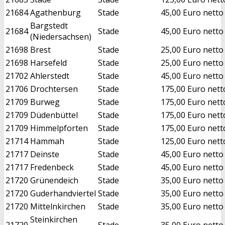
21684
Agathenburg
Stade
45,00 Euro netto
Bargstedt
21684
Stade
45,00 Euro netto
(Niedersachsen)
21698
Brest
Stade
25,00 Euro netto
21698
Harsefeld
Stade
25,00 Euro netto
21702
Ahlerstedt
Stade
45,00 Euro netto
21706
Drochtersen
Stade
175,00 Euro nett
21709
Burweg
Stade
175,00 Euro nett
21709
Düdenbüttel
Stade
175,00 Euro nett
21709
Himmelpforten
Stade
175,00 Euro nett
21714
Hammah
Stade
125,00 Euro nett
21717
Deinste
Stade
45,00 Euro netto
21717
Fredenbeck
Stade
45,00 Euro netto
21720
Grünendeich
Stade
35,00 Euro netto
21720
Guderhandviertel
Stade
35,00 Euro netto
21720
Mittelnkirchen
Stade
35,00 Euro netto
Steinkirchen
21720
Stade
35,00 Euro netto