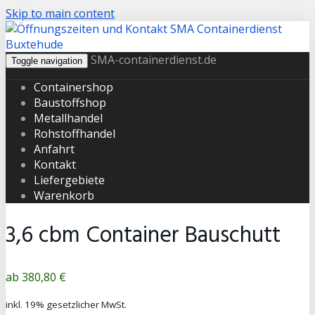
Skip to main content
SMA-containerdienst.de
Toggle navigation
Containershop
Baustoffshop
Metallhandel
Rohstoffhandel
Anfahrt
Kontakt
Liefergebiete
Warenkorb
3,6 cbm Container Bauschutt
Produktpreis
380,80 €
inkl. 19% gesetzlicher MwSt.