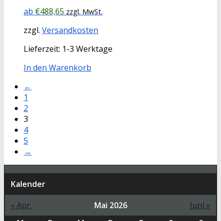
€
488,65
zzgl. MwSt.
zzgl.
Versandkosten
Lieferzeit:
1-3 Werktage
In den Warenkorb
←
1
2
3
4
5
→
Kalender
« Apr.
Mai 2026
Juni »