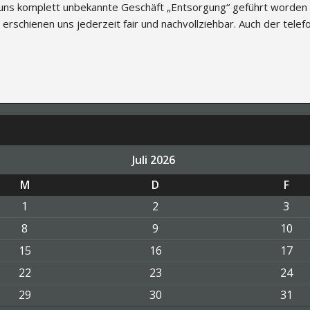
s uns komplett unbekannte Geschäft „Entsorgung“ geführt worden zu
n erschienen uns jederzeit fair und nachvollziehbar. Auch der tele
Juli 2026
M
D
F
1
2
3
8
9
10
15
16
17
22
23
24
29
30
31