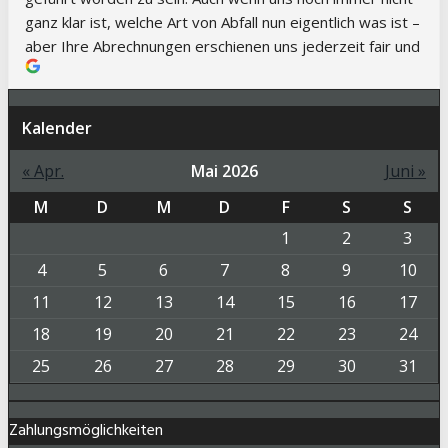
ganz klar ist, welche Art von Abfall nun eigentlich was ist – 
aber Ihre Abrechnungen erschienen uns jederzeit fair und 
nachvollziehbar. Auch der telefonische Kontakt mit Ihnen 
war immer klasse – immer einen kompetenten 
Ansprechpartner und schnelle Abstimmungen
Kalender
« Apr.
Mai 2026
Juni »
M
D
M
D
F
S
S
1
2
3
4
5
6
7
8
9
10
11
12
13
14
15
16
17
18
19
20
21
22
23
24
25
26
27
28
29
30
31
Zahlungsmöglichkeiten