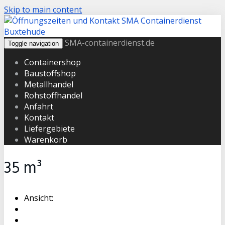
Skip to main content
SMA-containerdienst.de
Toggle navigation
Containershop
Baustoffshop
Metallhandel
Rohstoffhandel
Anfahrt
Kontakt
Liefergebiete
Warenkorb
35 m³
Ansicht: