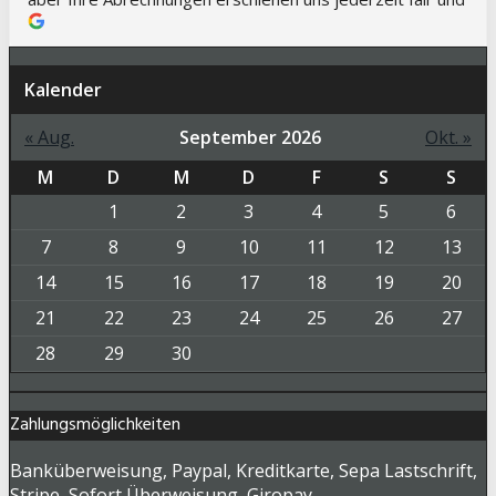
nachvollziehbar. Auch der telefonische Kontakt mit Ihnen 
war immer klasse – immer einen kompetenten 
Ansprechpartner und schnelle Abstimmungen
Kalender
« Aug.
September 2026
Okt. »
M
D
M
D
F
S
S
1
2
3
4
5
6
7
8
9
10
11
12
13
14
15
16
17
18
19
20
21
22
23
24
25
26
27
28
29
30
Zahlungsmöglichkeiten
Banküberweisung, Paypal, Kreditkarte, Sepa Lastschrift,
Stripe, Sofort Überweisung, Giropay