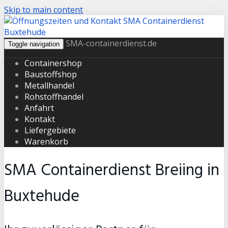
Skip to main content
SMA-containerdienst.de
Toggle navigation
Containershop
Baustoffshop
Metallhandel
Rohstoffhandel
Anfahrt
Kontakt
Liefergebiete
Warenkorb
SMA Containerdienst
Breiing in
Buxtehude