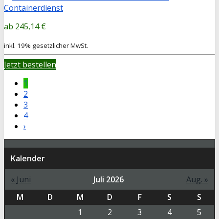
245,14 €
inkl. 19% gesetzlicher MwSt.
Jetzt bestellen
1
2
3
4
›
Kalender
« Juni
Juli 2026
Aug. »
M
D
M
D
F
S
S
1
2
3
4
5