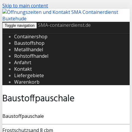
Skip to main content
SMA-containerdienst.de
Toggle navigation
Containershop
Baustoffshop
Metallhandel
Rohstoffhandel
Anfahrt
Kontakt
Liefergebiete
Warenkorb
Baustoffpauschale
Baustoffpauschale
Frostschutzsand 8 cbm